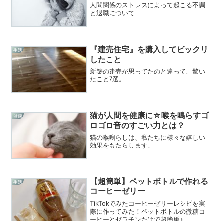
人間関係のストレスによって起こる不調
と退職について
『建売住宅』を購入してビックリ
生活
したこと
新築の建売が思ってたのと違って、驚い
たこと7選。
猫が人間を健康に☆喉を鳴らすゴ
健康
ロゴロ音のすごい力とは？
猫の喉鳴らしは、私たちに様々な嬉しい
効果をもたらします。
【超簡単】ペットボトルで作れる
生活
コーヒーゼリー
TikTokでみたコーヒーゼリーレシピを実
際に作ってみた！ペットボトルの微糖コ
ーヒーとゼラチンだけで超簡単♪