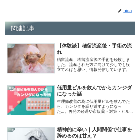
nica
関連記事
【体験談】稽留流産後・手術の流
生活
れ
稽留流産、稽留流産後の手術を経験しま
した。流産された方に向けて少しでも役
立てればと思い、情報発信しています。
低用量ピルを飲んでからカンジダ
健康
になった話
生理痛改善の為に低用量ピルを飲んでた
ら、カンジダを繰り返すようになっ
た…。再発の経過や市販薬・対策・ピル
をやめた体験談をまとめました。
精神的に辛い｜人間関係で仕事を
仕事
辞めるのは甘え？