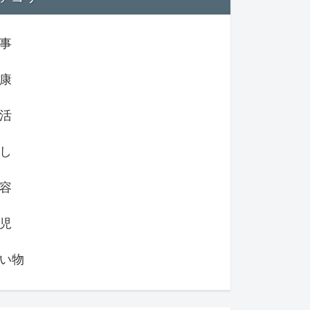
事
康
活
し
容
児
い物