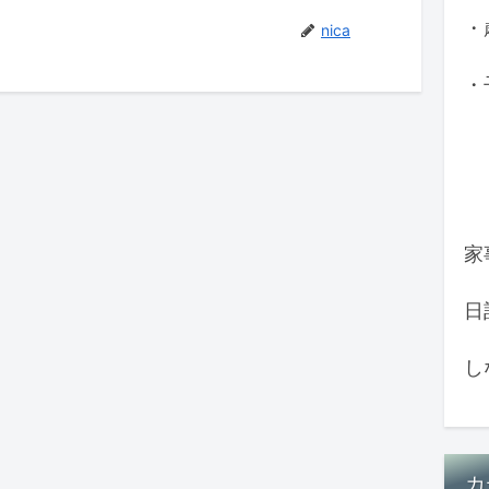
・
nica
・
家
日
し
カ