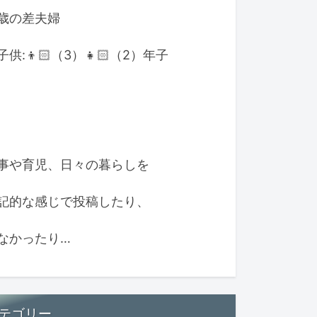
歳の差夫婦
子供:👦🏻（3）👧🏻（2）年子
事や育児、日々の暮らしを
記的な感じで投稿したり、
なかったり…
テゴリー