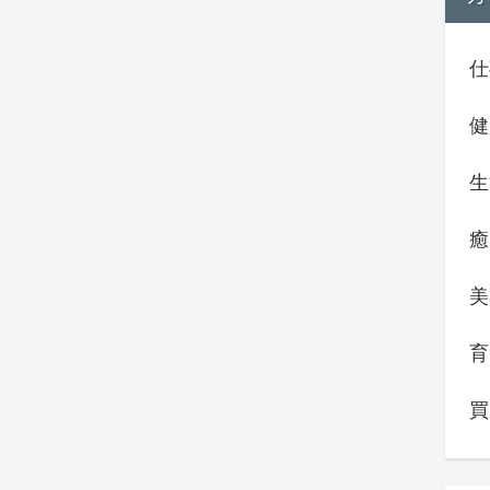
仕
健
生
癒
美
育
買