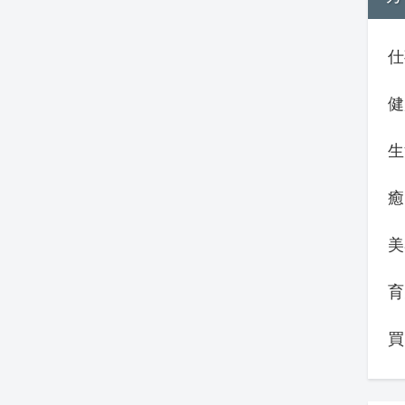
仕
健
生
癒
美
育
買