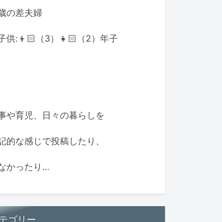
歳の差夫婦
子供:👦🏻（3）👧🏻（2）年子
事や育児、日々の暮らしを
記的な感じで投稿したり、
なかったり…
テゴリー