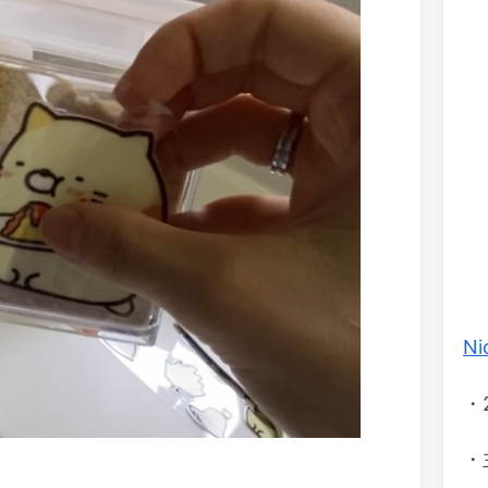
Ni
・
・