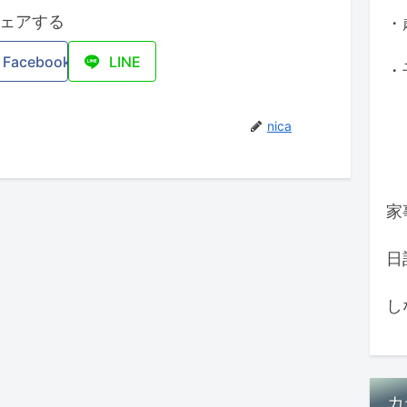
ェアする
・
Facebook
LINE
・
nica
家
日
し
カ