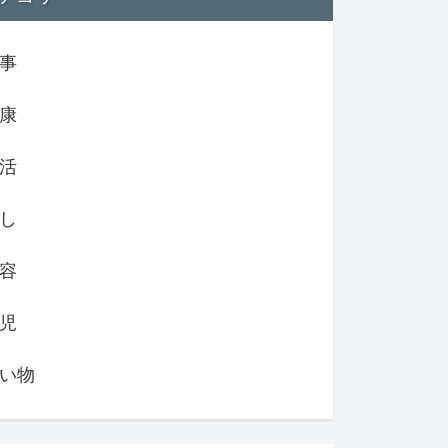
事
康
活
し
容
児
い物