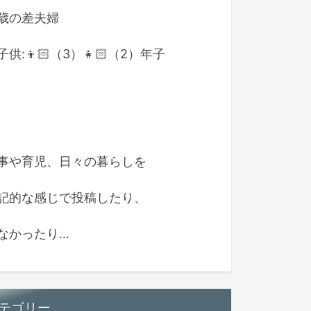
歳の差夫婦
子供:👦🏻（3）👧🏻（2）年子
事や育児、日々の暮らしを
記的な感じで投稿したり、
なかったり…
テゴリー