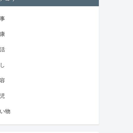
事
康
活
し
容
児
い物