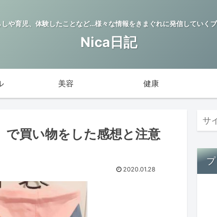
らしや育児、体験したことなど…様々な情報をきまぐれに発信していくブロ
Nica日記
ル
美容
健康
ess」で買い物をした感想と注意
プ
2020.01.28