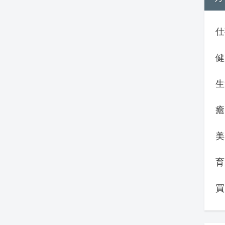
仕
健
生
癒
美
育
買