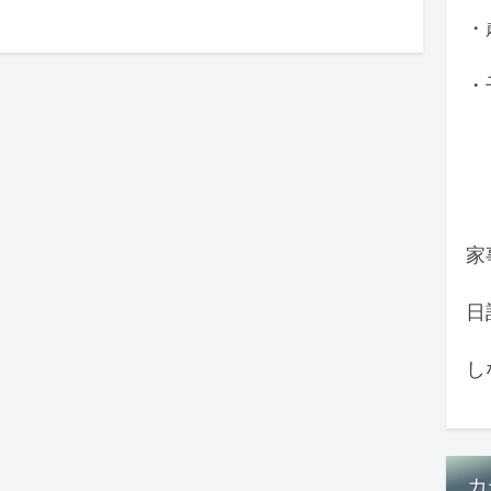
・
・
家
日
し
カ